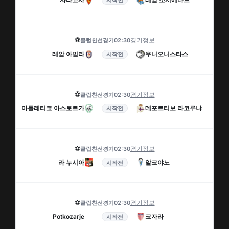
시작전
⚽
경기정보
클럽친선경기
02:30
레알 아빌라
우니오니스타스
시작전
⚽
경기정보
클럽친선경기
02:30
아틀레티코 아스토르가
데포르티보 라코루냐
시작전
⚽
경기정보
클럽친선경기
02:30
라 누시아
알코야노
시작전
⚽
경기정보
클럽친선경기
02:30
Potkozarje
코자라
시작전