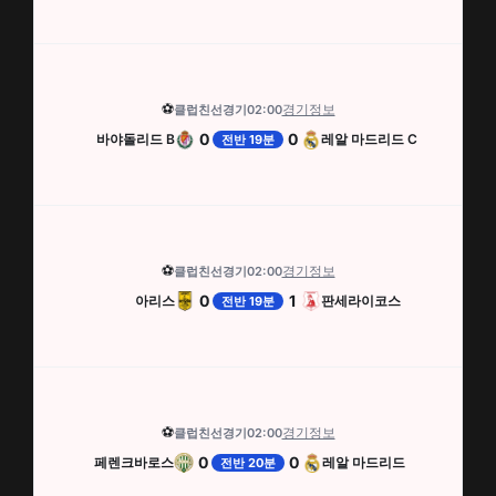
⚽
경기정보
클럽친선경기
02:00
0
0
바야돌리드 B
레알 마드리드 C
전반 19분
⚽
경기정보
클럽친선경기
02:00
0
1
아리스
판세라이코스
전반 19분
⚽
경기정보
클럽친선경기
02:00
0
0
페렌크바로스
레알 마드리드
전반 20분