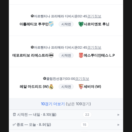
⚽
경기정보
아르헨티나 프리메라 디비시온
02:45
아틀레티코 투쿠만
사르미엔토 후닌
시작전
⚽
경기정보
아르헨티나 프리메라 디비시온
02:45
데포르티보 리에스트라
에스투디안테스 L.P
시작전
⚽
경기정보
클럽친선경기
03:00
레알 마드리드 (W)
세비야 (W)
시작전
10경기 더보기
(남은 109경기)
⏰ 시작전 — 내일 · 8.10(월)
22
✅ 종료 — 오늘 · 8.9(일)
15