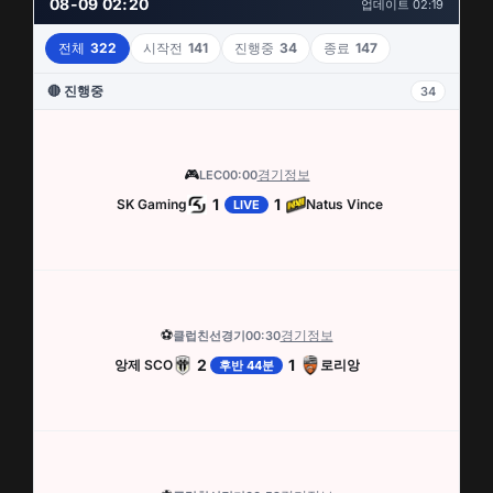
08-09 02:20
업데이트 02:19
전체
322
시작전
141
진행중
34
종료
147
🔴 진행중
34
🎮
경기정보
LEC
00:00
1
1
SK Gaming
Natus Vince
LIVE
⚽
경기정보
클럽친선경기
00:30
2
1
앙제 SCO
로리앙
후반 44분