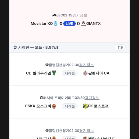
🎮
경기정보
LEC
02:15
0
0
Movistar KO
GIANTX
LIVE
⏰ 시작전 — 오늘 · 8.9(일)
119
⚽
경기정보
클럽친선경기
02:30
CD 빌라무리엘
팔렌시아 CA
시작전
⚽
경기정보
러시아 프리미어리그
02:30
CSKA 모스크바
FK 로스토프
시작전
⚽
경기정보
클럽친선경기
02:30
사라고사
레알 소시에다드