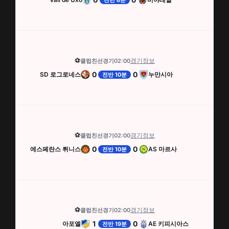
전반 8분
⚽
경기정보
클럽친선경기
02:00
0
0
SD 로그로네스
누만시아
전반 10분
⚽
경기정보
클럽친선경기
02:00
0
0
에스페란스 튀니스
AS 마르사
전반 10분
⚽
경기정보
클럽친선경기
02:00
1
0
아포엘
AE 키피시아스
전반 19분