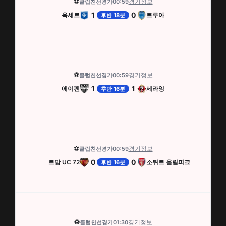
⚽
경기정보
클럽친선경기
00:59
1
0
옥세르
트루아
후반 18분
⚽
경기정보
클럽친선경기
00:59
1
1
에이펜
세라잉
후반 16분
⚽
경기정보
클럽친선경기
00:59
0
0
르망 UC 72
소뮈르 올림피크
후반 16분
⚽
경기정보
클럽친선경기
01:30