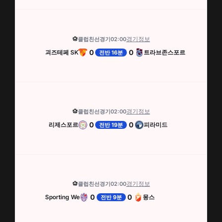
⚽
경기정보
클럽친선경기
02:00
0
0
괴즈테페 SK
트라브존스포르
전반 16분
⚽
경기정보
클럽친선경기
02:00
0
0
리제스포르
피라미드
전반 19분
⚽
경기정보
클럽친선경기
02:00
0
0
Sporting We
몽스
전반 9분