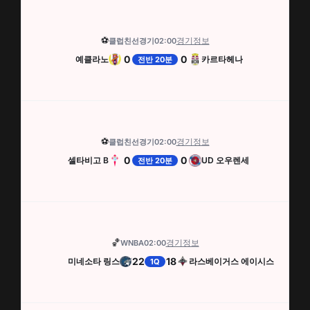
⚽
경기정보
클럽친선경기
02:00
0
0
예클라노
카르타헤나
전반 20분
⚽
경기정보
클럽친선경기
02:00
0
0
셀타비고 B
UD 오우렌세
전반 20분
🏀
경기정보
WNBA
02:00
22
18
미네소타 링스
라스베이거스 에이시스
1Q