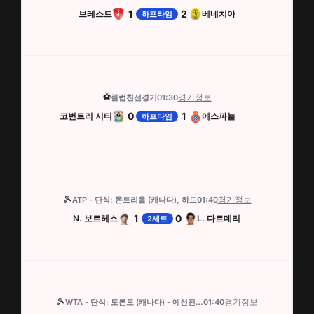
1
2
브레스트
베네치아
하프타임
⚽
경기정보
클럽친선경기
01:30
0
1
코번트리 시티
에스파뇰
하프타임
🎾
경기정보
ATP - 단식: 몬트리올 (캐나다), 하드
01:40
1
0
N. 보르헤스
L. 다르데리
2세트
🎾
경기정보
WTA - 단식: 토론토 (캐나다) - 예선전, 하드
01:40