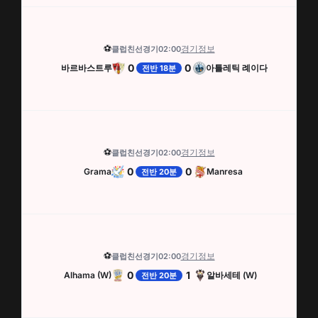
⚽
경기정보
클럽친선경기
02:00
0
0
바르바스트루
아틀레틱 례이다
전반 18분
⚽
경기정보
클럽친선경기
02:00
0
0
Grama
Manresa
전반 20분
⚽
경기정보
클럽친선경기
02:00
0
1
Alhama (W)
알바세테 (W)
전반 20분