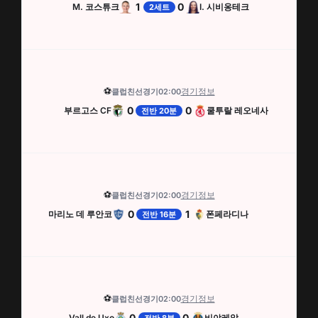
1
0
M. 코스튜크
I. 시비옹테크
2세트
⚽
경기정보
클럽친선경기
02:00
0
0
부르고스 CF
쿨투랄 레오네사
전반 20분
⚽
경기정보
클럽친선경기
02:00
0
1
마리노 데 루안코
폰페라디나
전반 16분
⚽
경기정보
클럽친선경기
02:00
0
0
Vall de Uxo
비야레알