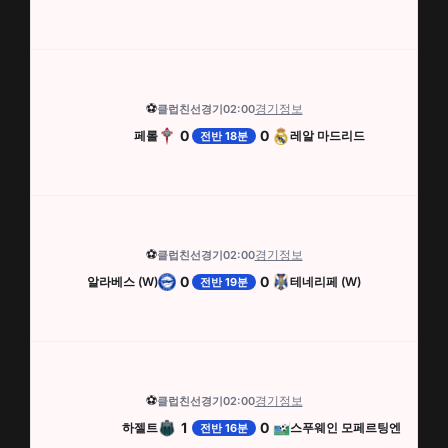
⚽
경기정보
클럽친선경기
02:00
0
0
페롤
레알 마드리드
전반 18분
⚽
경기정보
클럽친선경기
02:00
0
0
알라베스 (W)
테네리페 (W)
전반 19분
⚽
경기정보
클럽친선경기
02:00
1
0
하젤트
스푸웨인 모페르팅엔
전반 16분