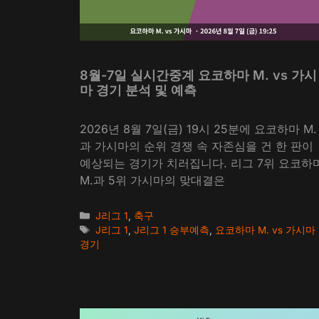
8월-7일 실시간중계 요코하마 M. vs 가시
마 경기 분석 및 예측
2026년 8월 7일(금) 19시 25분에 요코하마 M.
과 가시마의 순위 경쟁 속 자존심을 건 한 판이
예상되는 경기가 치러집니다. 리그 7위 요코하
M.과 5위 가시마의 맞대결은
카
J리그 1
,
축구
테
태
J리그 1
,
J리그 1 승부예측
,
요코하마 M. vs 가시마
고
그
경기
리