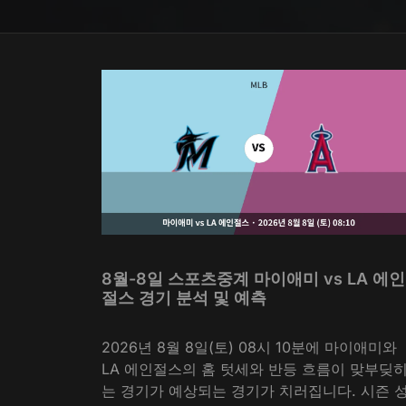
8월-8일 스포츠중계 마이애미 vs LA 에인
절스 경기 분석 및 예측
2026년 8월 8일(토) 08시 10분에 마이애미와
LA 에인절스의 홈 텃세와 반등 흐름이 맞부딪
는 경기가 예상되는 경기가 치러집니다. 시즌 