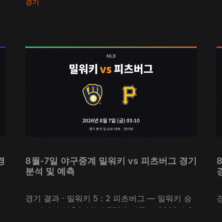
고
그
경기
리
경
8월-7일 야구중계 밀워키 vs 피츠버그 경기
분석 및 예측
경기 결과 · 밀워키 5 : 2 피츠버그 — 밀워키 승
— 짱티비 예측(밀워키 55%) 적중 ✓ 2026년 8
트
월 7일(금) 03시 10분에 밀워키과 피츠버그의 지