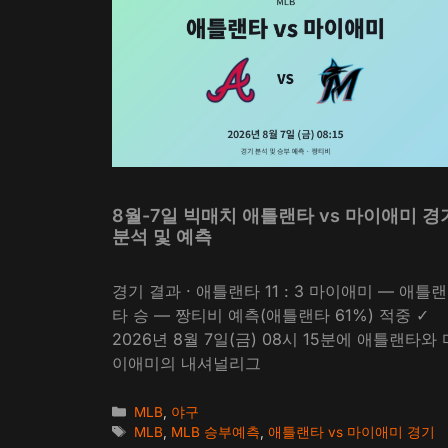
8월-7일 빅매치 애틀랜타 vs 마이애미 경
분석 및 예측
경기 결과 · 애틀랜타 11 : 3 마이애미 — 애틀랜
타 승 — 짱티비 예측(애틀랜타 61%) 적중 ✓
2026년 8월 7일(금) 08시 15분에 애틀랜타와 
이애미의 내셔널리그
카
MLB
,
야구
테
태
MLB
,
MLB 승부예측
,
애틀랜타 vs 마이애미 경기