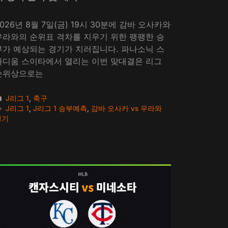
2026년 8월 7일(금) 19시 30분에 감바 오사카와
우라와의 순위표 격차를 지우기 위한 팽팽한 승
부가 예상되는 경기가 치러집니다. 파나소닉 스
타디움 스이타에서 열리는 이번 맞대결은 리그
순위상으로는
카
J리그 1
,
축구
테
태
J리그 1
,
J리그 1 승부예측
,
감바 오사카 vs 우라와
고
그
경기
리