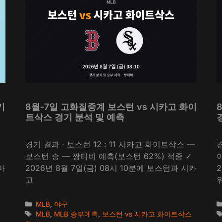
기
8월-7일 고화질중계 보스턴 vs 시카고 화이
트삭스 경기 분석 및 예측
경기 결과 · 보스턴 12 : 11 시카고 화이트삭스 —
보스턴 승 — 짱티비 예측(보스턴 62%) 적중 ✓
마
2026년 8월 7일(금) 08시 10분에 보스턴과 시카
고
카
MLB
,
야구
테
태
MLB
,
MLB 승부예측
,
보스턴 vs 시카고 화이트삭스