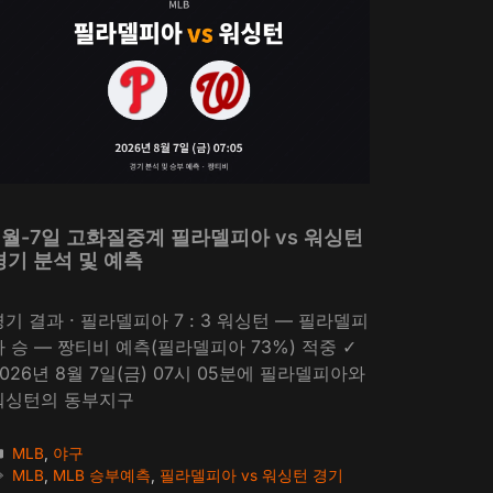
8월-7일 고화질중계 필라델피아 vs 워싱턴
경기 분석 및 예측
경기 결과 · 필라델피아 7 : 3 워싱턴 — 필라델피
아 승 — 짱티비 예측(필라델피아 73%) 적중 ✓
2026년 8월 7일(금) 07시 05분에 필라델피아와
워싱턴의 동부지구
카
MLB
,
야구
테
태
MLB
,
MLB 승부예측
,
필라델피아 vs 워싱턴 경기