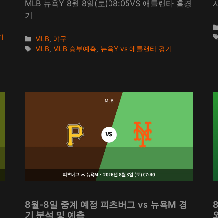
MLB 뉴욕Y 8월 8일(토)08:05VS 애틀랜타 홈경
기
기
카
MLB
,
야구
테
태
MLB
,
MLB 승부예측
,
뉴욕Y vs 애틀랜타 경기
고
그
리
8월-8일 중계 예정 피츠버그 vs 뉴욕M 경
기 분석 및 예측