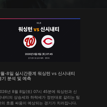
8월-8일 실시간중계 워싱턴 vs 신시내티
경기 분석 및 예측
2026년 8월 8일(토) 07시 45분에 워싱턴과 신
시내티의 상승세와 하락세가 정반대로 갈리는 팀
간의 흐름 싸움이 예상되는 경기가 치러집니다.