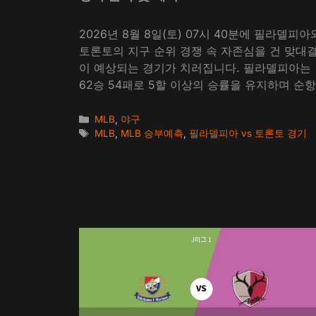
2026년 8월 8일(토) 07시 40분에 필라델피아
토론토의 지구 순위 경쟁 속 자존심을 건 맞대
이 예상되는 경기가 치러집니다. 필라델피아는
62승 54패로 5할 이상의 승률을 유지하며 순항
카
MLB
,
야구
테
태
MLB
,
MLB 승부예측
,
필라델피아 vs 토론토 경기
고
그
리