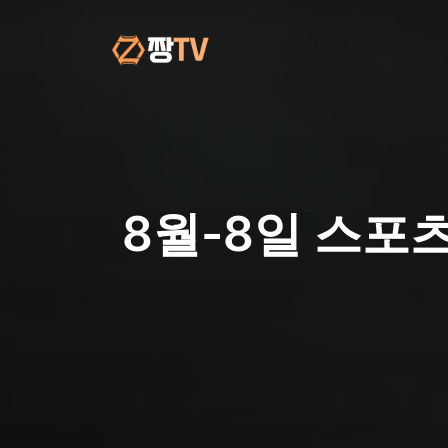
컨
텐
츠
로
건
너
뛰
기
8월-8일 스포