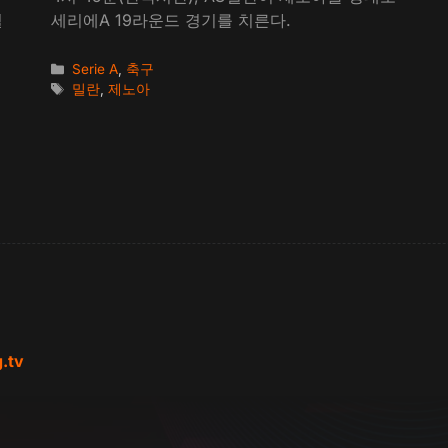
벌
세리에A 19라운드 경기를 치른다.
카
Serie A
,
축구
테
태
밀란
,
제노아
고
그
리
.tv