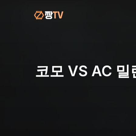
컨
텐
츠
로
건
너
뛰
기
코모 VS AC 밀