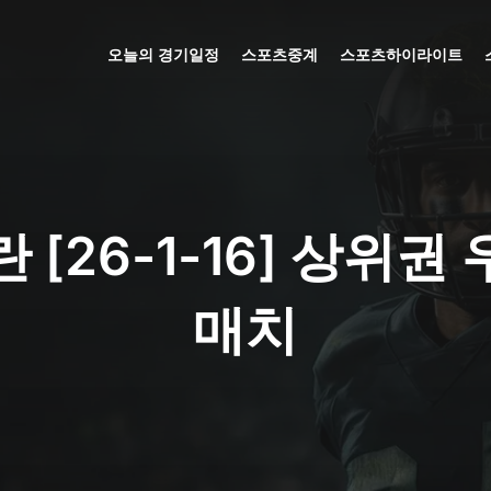
오늘의 경기일정
스포츠중계
스포츠하이라이트
란 [26-1-16] 상위
매치