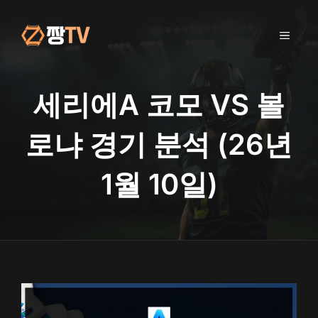
컨
텐
메
츠
로
건
뉴
너
세리에A 코모 VS 볼
뛰
기
로냐 경기 분석 (26년
1월 10일)