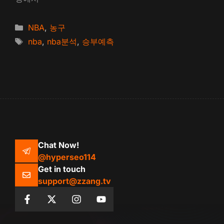
카
NBA
,
농구
테
태
nba
,
nba분석
,
승부예측
고
그
리
Chat Now!
@hyperseo114
Get in touch
support@zzang.tv