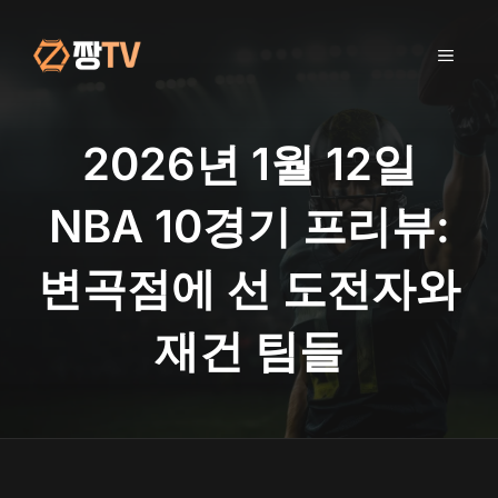
컨
텐
메
츠
로
건
뉴
너
2026년 1월 12일
뛰
기
NBA 10경기 프리뷰:
변곡점에 선 도전자와
재건 팀들