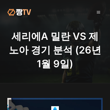
컨
텐
메
츠
로
건
뉴
너
세리에A 밀란 VS 제
뛰
기
노아 경기 분석 (26년
1월 9일)