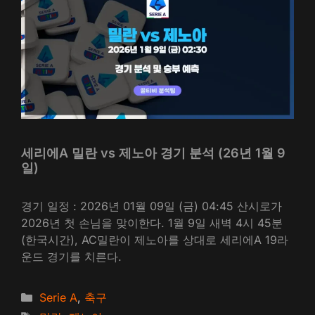
세리에A 밀란 vs 제노아 경기 분석 (26년 1월 9
일)
경기 일정 : 2026년 01월 09일 (금) 04:45 산시로가
2026년 첫 손님을 맞이한다. 1월 9일 새벽 4시 45분
(한국시간), AC밀란이 제노아를 상대로 세리에A 19라
운드 경기를 치른다.
카
Serie A
,
축구
테