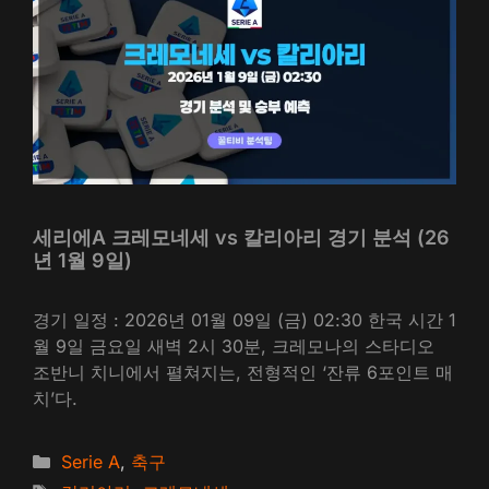
세리에A 크레모네세 vs 칼리아리 경기 분석 (26
년 1월 9일)
경기 일정 : 2026년 01월 09일 (금) 02:30 한국 시간 1
월 9일 금요일 새벽 2시 30분, 크레모나의 스타디오
조반니 치니에서 펼쳐지는, 전형적인 ‘잔류 6포인트 매
치’다.
카
Serie A
,
축구
테