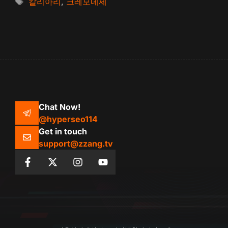
태
칼리아리
,
크레모네세
고
그
리
Chat Now!
@hyperseo114
Get in touch
support@zzang.tv