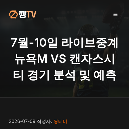
컨
텐
메
츠
로
건
뉴
너
7월-10일 라이브중계
뛰
기
뉴욕M VS 캔자스시
티 경기 분석 및 예측
2026-07-09
작성자:
짱티비