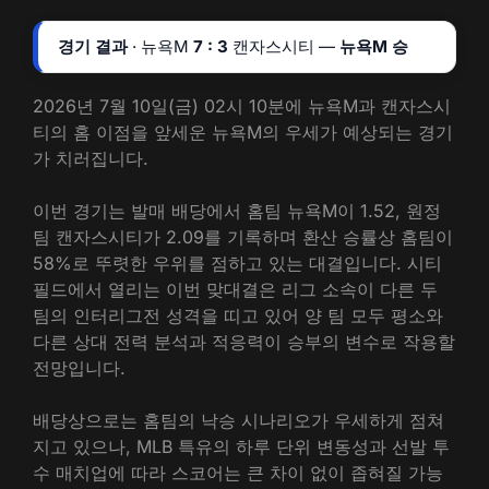
경기 결과
· 뉴욕M
7 : 3
캔자스시티 —
뉴욕M 승
2026년 7월 10일(금) 02시 10분에 뉴욕M과 캔자스시
티의 홈 이점을 앞세운 뉴욕M의 우세가 예상되는 경기
가 치러집니다.
이번 경기는 발매 배당에서 홈팀 뉴욕M이 1.52, 원정
팀 캔자스시티가 2.09를 기록하며 환산 승률상 홈팀이
58%로 뚜렷한 우위를 점하고 있는 대결입니다. 시티
필드에서 열리는 이번 맞대결은 리그 소속이 다른 두
팀의 인터리그전 성격을 띠고 있어 양 팀 모두 평소와
다른 상대 전력 분석과 적응력이 승부의 변수로 작용할
전망입니다.
배당상으로는 홈팀의 낙승 시나리오가 우세하게 점쳐
지고 있으나, MLB 특유의 하루 단위 변동성과 선발 투
수 매치업에 따라 스코어는 큰 차이 없이 좁혀질 가능