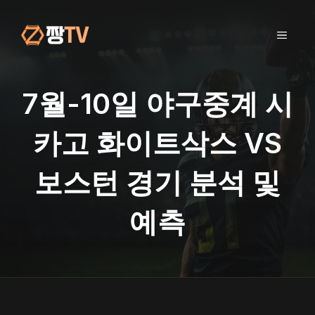
컨
텐
메
츠
로
건
뉴
너
7월-10일 야구중계 시
뛰
기
카고 화이트삭스 VS
보스턴 경기 분석 및
예측