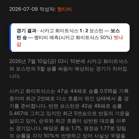
2026-07-09
작성자:
짱티비
경기 결과
· 시카고 화이트삭스
1 : 2
보스턴 —
보스
턴 승
— 짱티비 예측(시카고 화이트삭스 50%)
빗나
감
2026년 7월 10일(금) 03시 10분에 시카고 화이트삭스
와 보스턴의 5할 승률 싸움이 예상되는 경기가 치러집
니다.
시카고 화이트삭스는 47승 44패로 승률 0.516을 기록
중이며 최근 2연패로 다소 흐름이 꺾인 상태에서 홈 경
기를 준비합니다. 반면 보스턴은 42승 48패로 승률
0.467에 그치고 있지만 최근 5연승으로 반등의 기운을
살리고 있어, 순위와 최근 흐름이 상반된 대조를 이루
는 경기입니다. 배당은 홈승 1.75, 원정승 1.77로 양팀
의 승률을 각각 50%씩 반영하고 있어 사실상 우열을