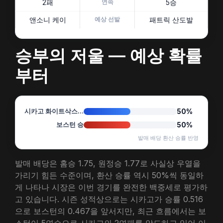
2패
연속
5승
앤소니 케이
예상 선발
패트릭 산도발
승부의 저울 — 예상 확률
부터
시카고 화이트삭스 승
50%
보스턴 승
50%
발매 배당 환산 승률 반영
발매 배당은 홈승 1.75, 원정승 1.77로 사실상 우열을
가리기 힘든 수준이며, 환산 승률 역시 50%씩 동일하
게 나타나 시장은 이번 경기를 완전한 백중세로 평가하
고 있습니다. 시즌 성적상으로는 시카고가 승률 0.516
으로 보스턴의 0.467을 앞서지만, 최근 흐름에서는 보
스턴이 5연승으로 시카고의 2연패를 압도하고 있어 이