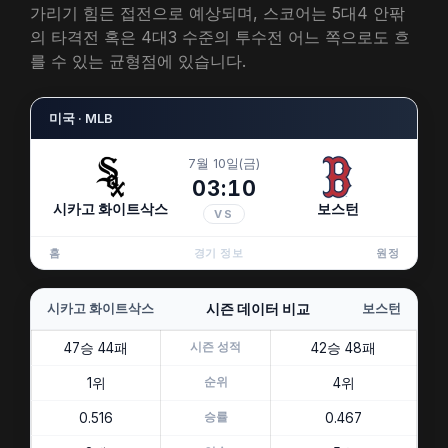
가리기 힘든 접전으로 예상되며, 스코어는 5대4 안팎
의 타격전 혹은 4대3 수준의 투수전 어느 쪽으로도 흐
를 수 있는 균형점에 있습니다.
미국 · MLB
7월 10일(금)
03:10
시카고 화이트삭스
보스턴
VS
홈
경기 정보
원정
시카고 화이트삭스
시즌 데이터 비교
보스턴
47승 44패
시즌 성적
42승 48패
1위
순위
4위
0.516
승률
0.467