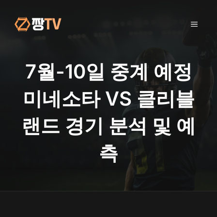
컨
텐
메
츠
로
건
뉴
너
7월-10일 중계 예정
뛰
기
미네소타 VS 클리블
랜드 경기 분석 및 예
측