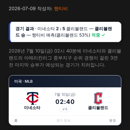
2026-07-09
작성자:
짱티비
경기 결과
· 미네소타
2 : 5
클리블랜드 —
클리블랜
드 승
— 짱티비 예측(클리블랜드 53%)
적중 ✓
2026년 7월 10일(금) 02시 40분에 미네소타와 클리블
랜드의 아메리칸리그 중부지구 순위 경쟁이 걸린 3연
전 마지막 승부가 예상되는 경기가 치러집니다.
미국 · MLB
7월 10일(금)
02:40
미네소타
클리블랜드
VS
홈
경기 정보
원정