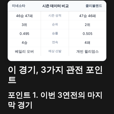
미네소타
시즌 데이터 비교
클리블랜드
46승 47패
시즌 성적
47승 46패
3위
순위
2위
0.495
승률
0.505
4승
연속
4패
베일리 오버
예상 선발
개빈 윌리엄스
이 경기, 3가지 관전 포인
트
포인트 1. 이번 3연전의 마지
막 경기