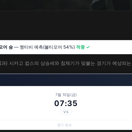
모어 승
— 짱티비 예측(볼티모어 54%)
적중 ✓
모어와(과) 시카고 컵스의 상승세와 침체기가 맞붙는 경기가 예상되
7월 10일(금)
07:35
VS
경기 정보