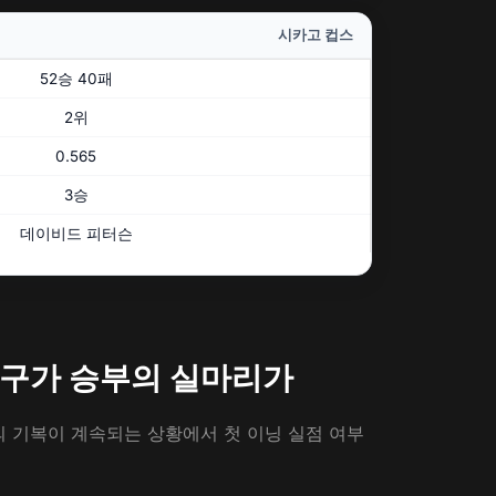
시카고 컵스
52승 40패
2위
0.565
3승
데이비드 피터슨
제구가 승부의 실마리가
 기복이 계속되는 상황에서 첫 이닝 실점 여부