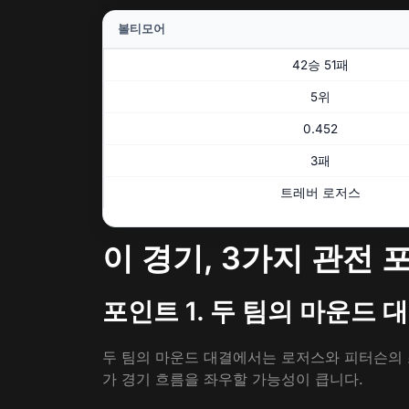
볼티모어
42승 51패
5위
0.452
3패
트레버 로저스
이 경기, 3가지 관전 
포인트 1. 두 팀의 마운드
두 팀의 마운드 대결에서는 로저스와 피터슨의 
가 경기 흐름을 좌우할 가능성이 큽니다.