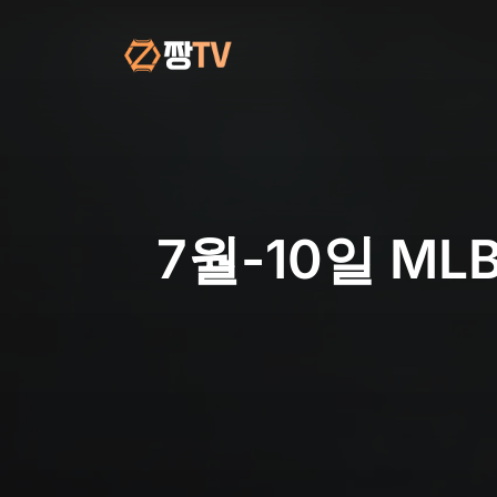
컨
텐
츠
로
건
너
뛰
기
7월-10일 M