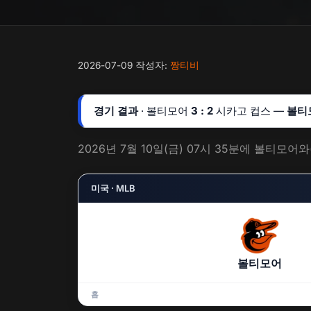
2026-07-09
작성자:
짱티비
경기 결과
· 볼티모어
3 : 2
시카고 컵스 —
볼티
2026년 7월 10일(금) 07시 35분에 볼티
미국 · MLB
볼티모어
홈