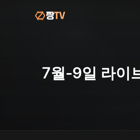
컨
텐
츠
로
건
너
뛰
기
7월-9일 라이브