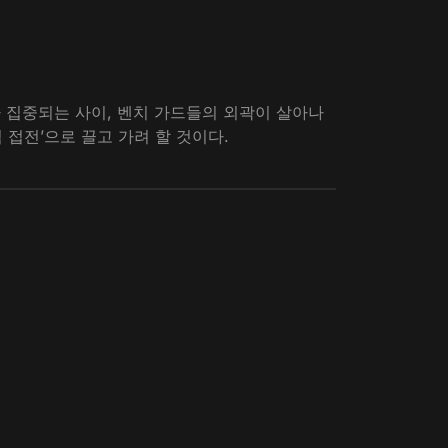
 집중되는 사이, 벤치 가드들의 외곽이 살아나
 접전’으로 끌고 가려 할 것이다.