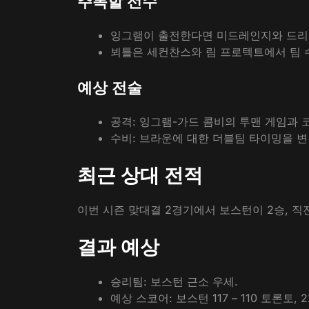
주목할 선수
잉그램이 출전한다면 미드레인지와 드리블
뵈틀은 세컨찬스와 림 프로텍트에서 팀 
예상 전술
공격: 잉그램-가드 콤비의 투맨 게임과 
수비: 브라운에 대한 더블팀 타이밍을 
최근 상대 전적
이번 시즌 맞대결 2경기에서 보스턴이 2승, 직
결과 예상
승리팀: 보스턴 근소 우세.
예상 스코어: 보스턴 117 – 110 토론토,