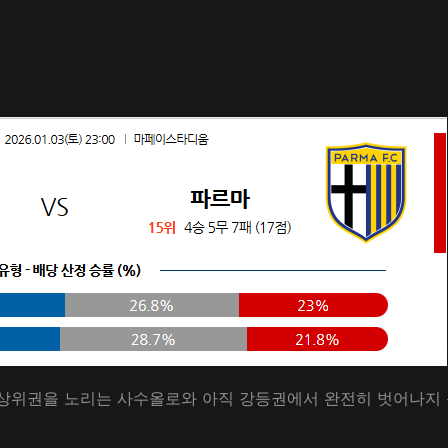
상위권을 노리는 사수올로와 아직 강등권에서 완전히 벗어나지