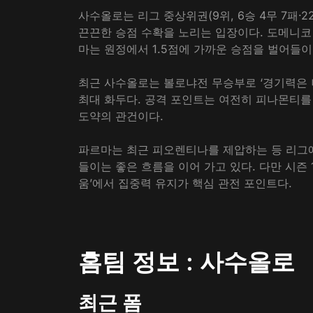
사수올로는 리그 중상위권(9위, 6승 4무 7패·2
끈끈한 승점 수확을 노리는 입장이다. 도메니코
마는 원정에서 1.5점에 가까운 승점을 벌어들이
최근 사수올로는 볼로냐전 무승부로 ‘경기력은 
최대 화두다. 공격 포인트는 여전히 피나몬티를
도약의 관건이다.​
파르마는 최근 피오렌티나를 제압하는 등 리그에서
들이는 좋은 흐름을 이어 가고 있다. 다만 시즌 
움’에서 집중력 유지가 핵심 관전 포인트다.​
홈팀 정보 : 사수올로
최근 폼