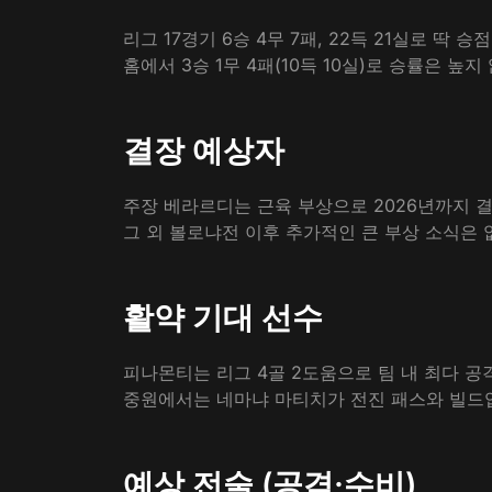
리그 17경기 6승 4무 7패, 22득 21실로 딱 
​홈에서 3승 1무 4패(10득 10실)로 승률은 
결장 예상자
주장 베라르디는 근육 부상으로 2026년까지 결
​그 외 볼로냐전 이후 추가적인 큰 부상 소식은 
활약 기대 선수
피나몬티는 리그 4골 2도움으로 팀 내 최다 공격
​중원에서는 네마냐 마티치가 전진 패스와 빌드
예상 전술 (공격·수비)