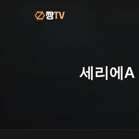
컨
텐
츠
로
건
너
뛰
기
세리에A 