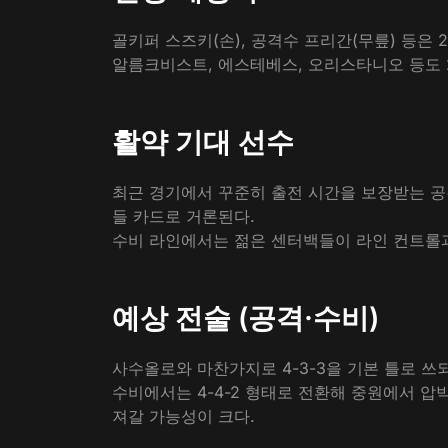
골키퍼 스즈키(손), 공격수 프리간(무릎) 등은 
​알름크비스트, 에스테베스, 오리스타니오 등도 
활약 기대 선수
최근 경기에서 꾸준히 출전 시간을 보장받는 공
들 카드로 거론된다.
​수비 라인에서는 젊은 센터백들이 라인 컨트롤
예상 전술 (공격·수비)
사수올로와 마찬가지로 4-3-3을 기본 틀로 쓰
​수비에서는 4-4-2 형태로 전환해 중원에서 
져갈 가능성이 크다.​