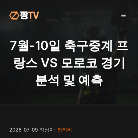
컨
텐
메
츠
로
건
뉴
너
7월-10일 축구중계 프
뛰
기
랑스 VS 모로코 경기
분석 및 예측
2026-07-09
작성자:
짱티비