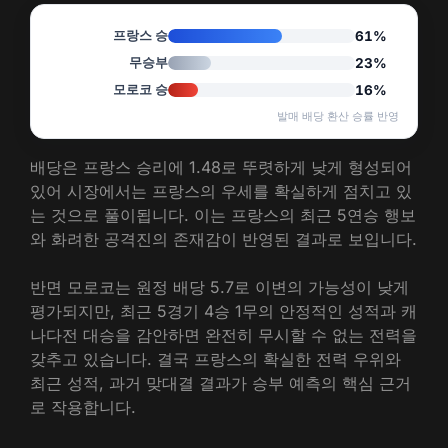
프랑스 승
61%
무승부
23%
모로코 승
16%
발매 배당 환산 승률 반영
배당은 프랑스 승리에 1.48로 뚜렷하게 낮게 형성되어
있어 시장에서는 프랑스의 우세를 확실하게 점치고 있
는 것으로 풀이됩니다. 이는 프랑스의 최근 5연승 행보
와 화려한 공격진의 존재감이 반영된 결과로 보입니다.
반면 모로코는 원정 배당 5.7로 이변의 가능성이 낮게
평가되지만, 최근 5경기 4승 1무의 안정적인 성적과 캐
나다전 대승을 감안하면 완전히 무시할 수 없는 전력을
갖추고 있습니다. 결국 프랑스의 확실한 전력 우위와
최근 성적, 과거 맞대결 결과가 승부 예측의 핵심 근거
로 작용합니다.