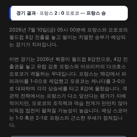
경기 결과
· 프랑스
2 : 0
모로코 —
프랑스 승
2026년 7월 10일(금) 05시 00분에 프랑스와 모로코의
월드컵 8강 진출을 놓고 벌이는 치열한 승부가 예상되
는 경기가 치러집니다.
이번 경기는 2026년 북중미 월드컵 8강전으로, 4강 진
출권을 놓고 유럽 강호 프랑스와 아프리카의 다크호스
모로코가 격돌하는 무대입니다. 프랑스는 16강에서 파
라과이를 1-0으로 제압했고 모로코는 캐나다를 3-0으
로 대파하며 각각 상승세를 타고 8강에 올랐습니다. 객
관적 전력에서는 프랑스가 다소 앞선다는 평가가 지배
적이지만, 모로코의 조직력과 역습 전개가 만만치 않아
저득점 접전이 펼쳐질 가능성이 높습니다. 예상 스코어
는 1-0 혹은 2-1로 프랑스의 근소한 우세가 점쳐집니
다.