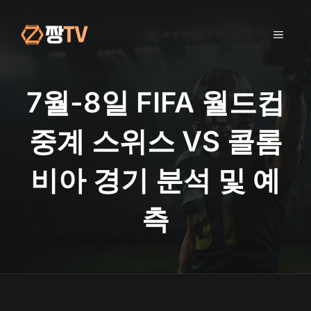
컨
텐
메
츠
로
건
뉴
너
7월-8일 FIFA 월드컵
뛰
기
중계 스위스 VS 콜롬
비아 경기 분석 및 예
측